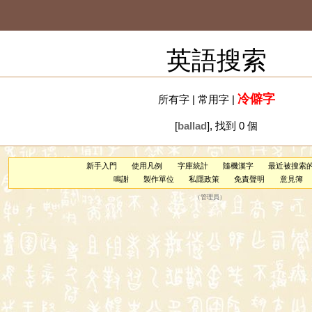
英語搜索
冷僻字
所有字
|
常用字
|
[
ballad
], 找到 0 個
新手入門
使用凡例
字庫統計
隨機漢字
最近被搜索
鳴謝
製作單位
私隱政策
免責聲明
意見簿
（
管理員
）