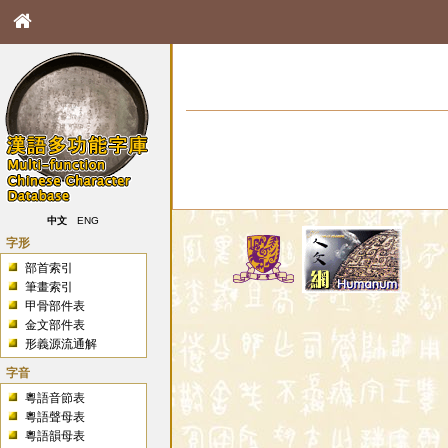
中文
ENG
字形
部首索引
筆畫索引
甲骨部件表
金文部件表
形義源流通解
字音
粵語音節表
粵語聲母表
粵語韻母表