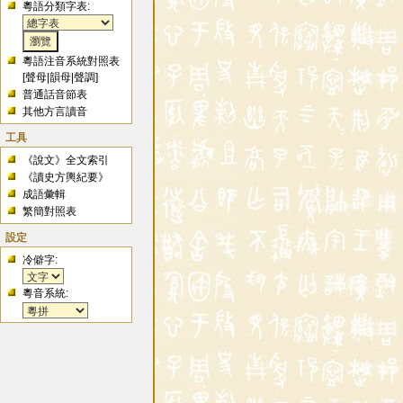
粵語分類字表:
粵語注音系統對照表
[
聲母
|
韻母
|
聲調
]
普通話音節表
其他方言讀音
工具
《說文》全文索引
《讀史方輿紀要》
成語彙輯
繁簡對照表
設定
冷僻字:
粵音系統: