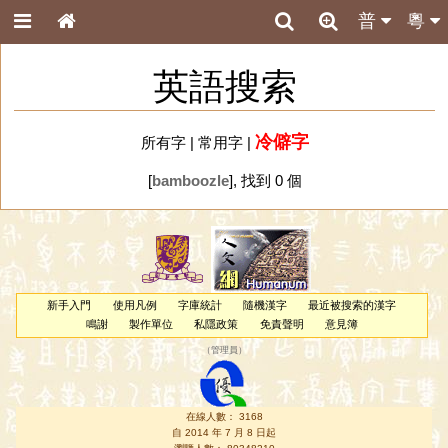
普
粵
英語搜索
冷僻字
所有字
|
常用字
|
[
bamboozle
], 找到 0 個
新手入門
使用凡例
字庫統計
隨機漢字
最近被搜索的漢字
鳴謝
製作單位
私隱政策
免責聲明
意見簿
（
管理員
）
在線人數： 3168
自 2014 年 7 月 8 日起