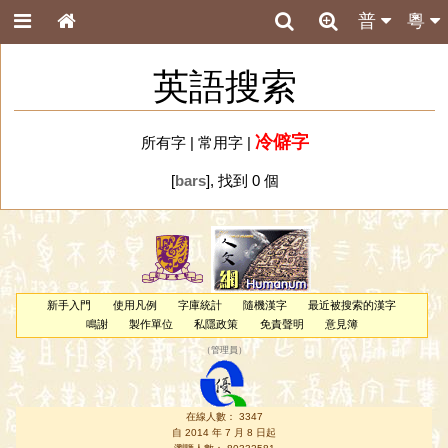
普
粵
英語搜索
冷僻字
所有字
|
常用字
|
[
bars
], 找到 0 個
新手入門
使用凡例
字庫統計
隨機漢字
最近被搜索的漢字
鳴謝
製作單位
私隱政策
免責聲明
意見簿
（
管理員
）
在線人數： 3347
自 2014 年 7 月 8 日起