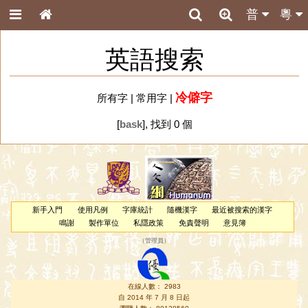
普
粵
英語搜索
冷僻字
所有字
|
常用字
|
[
bask
], 找到 0 個
新手入門
使用凡例
字庫統計
隨機漢字
最近被搜索的漢字
鳴謝
製作單位
私隱政策
免責聲明
意見簿
（
管理員
）
在線人數： 2983
自 2014 年 7 月 8 日起