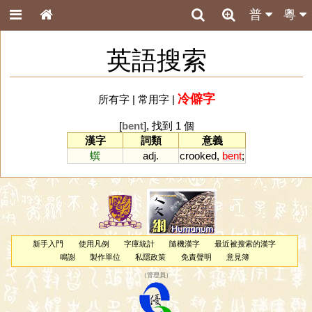
普
粵
英語搜索
冷僻字
所有字
|
常用字
|
[
bent
], 找到 1 個
漢字
詞類
意義
蟤
adj.
crooked
,
bent
;
新手入門
使用凡例
字庫統計
隨機漢字
最近被搜索的漢字
鳴謝
製作單位
私隱政策
免責聲明
意見簿
（
管理員
）