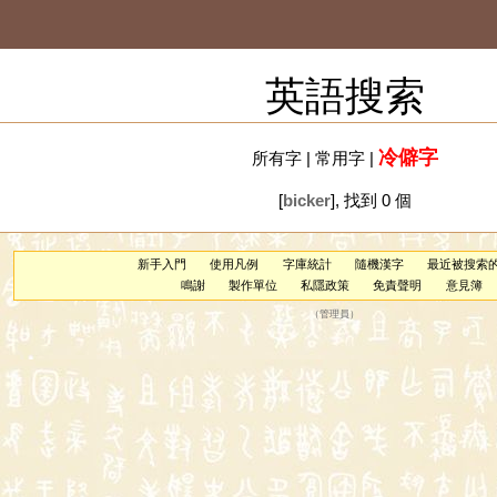
英語搜索
冷僻字
所有字
|
常用字
|
[
bicker
], 找到 0 個
新手入門
使用凡例
字庫統計
隨機漢字
最近被搜索
鳴謝
製作單位
私隱政策
免責聲明
意見簿
（
管理員
）