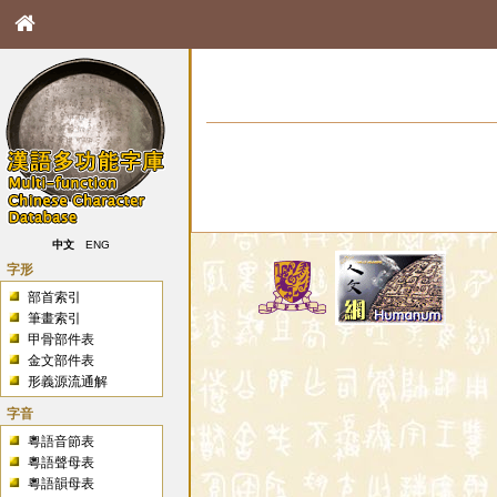
中文
ENG
字形
部首索引
筆畫索引
甲骨部件表
金文部件表
形義源流通解
字音
粵語音節表
粵語聲母表
粵語韻母表