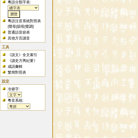
粵語分類字表:
粵語注音系統對照表
[
聲母
|
韻母
|
聲調
]
普通話音節表
其他方言讀音
工具
《說文》全文索引
《讀史方輿紀要》
成語彙輯
繁簡對照表
設定
冷僻字:
粵音系統: