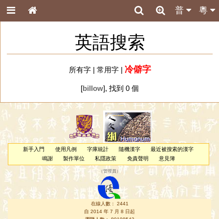
普
粵
英語搜索
冷僻字
所有字
|
常用字
|
[
billow
], 找到 0 個
新手入門
使用凡例
字庫統計
隨機漢字
最近被搜索的漢字
鳴謝
製作單位
私隱政策
免責聲明
意見簿
（
管理員
）
在線人數： 2441
自 2014 年 7 月 8 日起