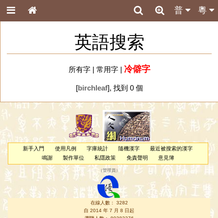
普
粵
英語搜索
冷僻字
所有字
|
常用字
|
[
birchleaf
], 找到 0 個
新手入門
使用凡例
字庫統計
隨機漢字
最近被搜索的漢字
鳴謝
製作單位
私隱政策
免責聲明
意見簿
（
管理員
）
在線人數： 3282
自 2014 年 7 月 8 日起