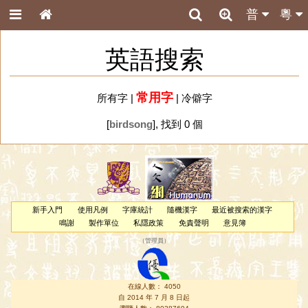
普
粵
英語搜索
常用字
所有字
|
|
冷僻字
[
birdsong
], 找到 0 個
新手入門
使用凡例
字庫統計
隨機漢字
最近被搜索的漢字
鳴謝
製作單位
私隱政策
免責聲明
意見簿
（
管理員
）
在線人數： 4050
自 2014 年 7 月 8 日起