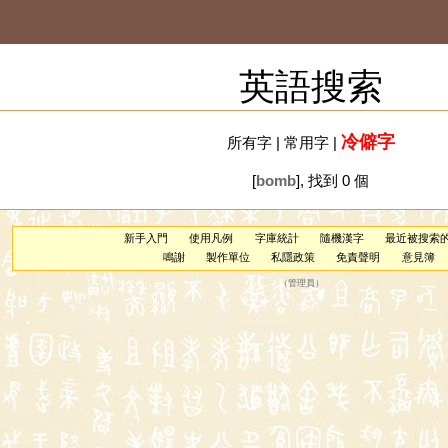
英語搜索
冷僻字
所有字
|
常用字
|
[
bomb
], 找到 0 個
新手入門
使用凡例
字庫統計
隨機漢字
最近被搜索
鳴謝
製作單位
私隱政策
免責聲明
意見簿
（
管理員
）