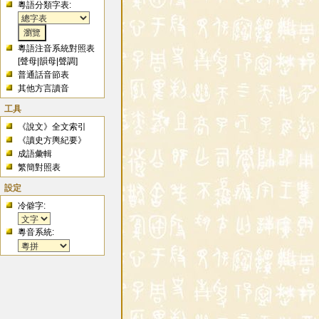
粵語分類字表:
粵語注音系統對照表
[
聲母
|
韻母
|
聲調
]
普通話音節表
其他方言讀音
工具
《說文》全文索引
《讀史方輿紀要》
成語彙輯
繁簡對照表
設定
冷僻字:
粵音系統: