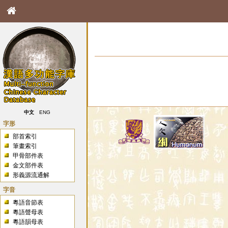
中文
ENG
字形
部首索引
筆畫索引
甲骨部件表
金文部件表
形義源流通解
字音
粵語音節表
粵語聲母表
粵語韻母表