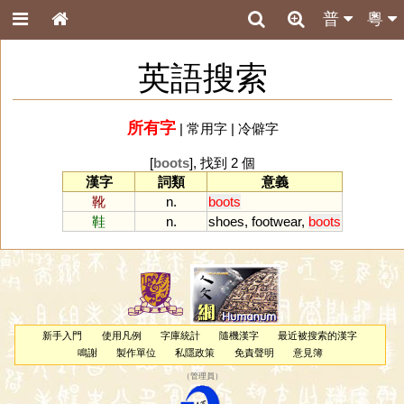
普
粵
英語搜索
所有字
|
常用字
|
冷僻字
[
boots
], 找到 2 個
漢字
詞類
意義
靴
n.
boots
鞋
n.
shoes
,
footwear
,
boots
新手入門
使用凡例
字庫統計
隨機漢字
最近被搜索的漢字
鳴謝
製作單位
私隱政策
免責聲明
意見簿
（
管理員
）