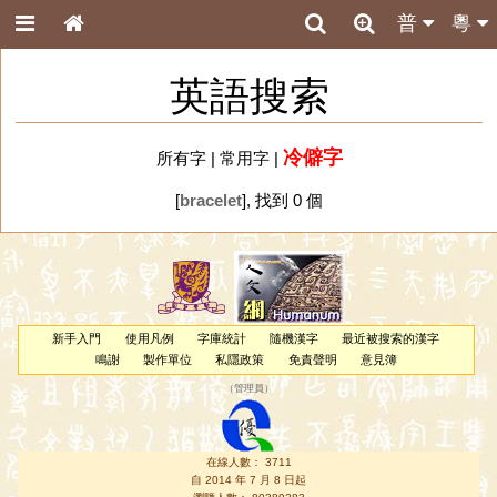
普
粵
英語搜索
冷僻字
所有字
|
常用字
|
[
bracelet
], 找到 0 個
新手入門
使用凡例
字庫統計
隨機漢字
最近被搜索的漢字
鳴謝
製作單位
私隱政策
免責聲明
意見簿
（
管理員
）
在線人數： 3711
自 2014 年 7 月 8 日起