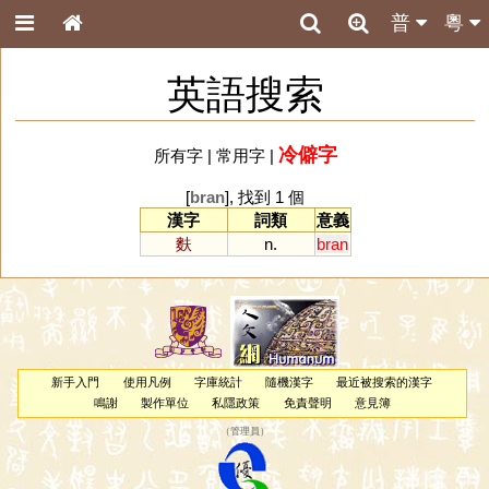
普
粵
英語搜索
冷僻字
所有字
|
常用字
|
[
bran
], 找到 1 個
漢字
詞類
意義
麩
n.
bran
新手入門
使用凡例
字庫統計
隨機漢字
最近被搜索的漢字
鳴謝
製作單位
私隱政策
免責聲明
意見簿
（
管理員
）