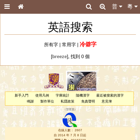
普
粵
英語搜索
冷僻字
所有字
|
常用字
|
[
breeze
], 找到 0 個
新手入門
使用凡例
字庫統計
隨機漢字
最近被搜索的漢字
鳴謝
製作單位
私隱政策
免責聲明
意見簿
（
管理員
）
在線人數： 2607
自 2014 年 7 月 8 日起