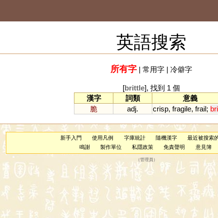
英語搜索
所有字
|
常用字
|
冷僻字
[
brittle
], 找到 1 個
漢字
詞類
意義
脆
adj.
crisp
,
fragile
,
frail
;
bri
新手入門
使用凡例
字庫統計
隨機漢字
最近被搜索
鳴謝
製作單位
私隱政策
免責聲明
意見簿
（
管理員
）