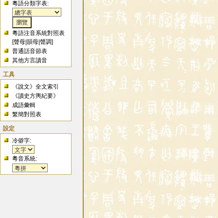
粵語分類字表:
粵語注音系統對照表
[
聲母
|
韻母
|
聲調
]
普通話音節表
其他方言讀音
工具
《說文》全文索引
《讀史方輿紀要》
成語彙輯
繁簡對照表
設定
冷僻字:
粵音系統: