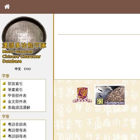
中文
ENG
字形
部首索引
筆畫索引
甲骨部件表
金文部件表
形義源流通解
字音
粵語音節表
粵語聲母表
粵語韻母表