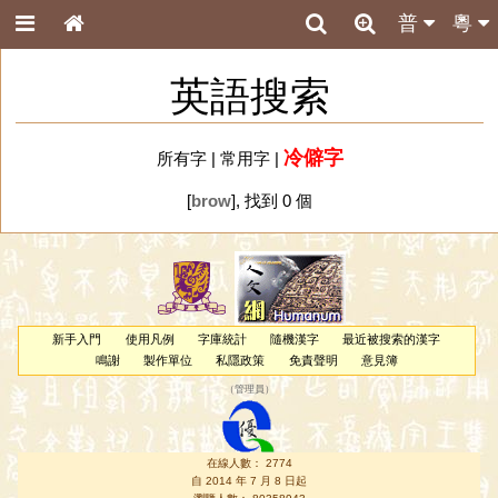
普
粵
英語搜索
冷僻字
所有字
|
常用字
|
[
brow
], 找到 0 個
新手入門
使用凡例
字庫統計
隨機漢字
最近被搜索的漢字
鳴謝
製作單位
私隱政策
免責聲明
意見簿
（
管理員
）
在線人數： 2774
自 2014 年 7 月 8 日起