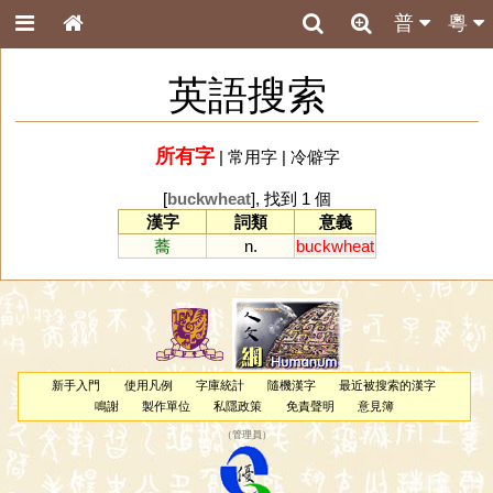
普
粵
英語搜索
所有字
|
常用字
|
冷僻字
[
buckwheat
], 找到 1 個
漢字
詞類
意義
蕎
n.
buckwheat
新手入門
使用凡例
字庫統計
隨機漢字
最近被搜索的漢字
鳴謝
製作單位
私隱政策
免責聲明
意見簿
（
管理員
）