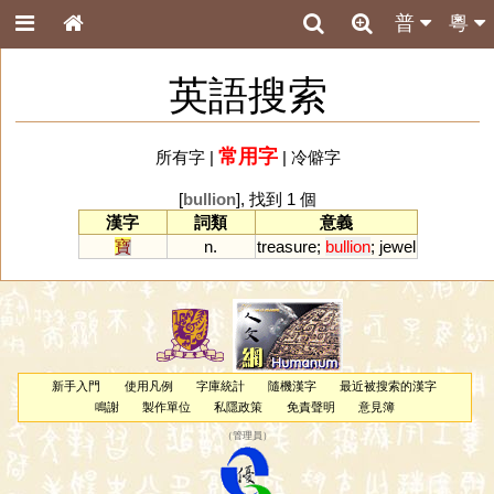
普
粵
英語搜索
常用字
所有字
|
|
冷僻字
[
bullion
], 找到 1 個
漢字
詞類
意義
寶
n.
treasure
;
bullion
;
jewel
新手入門
使用凡例
字庫統計
隨機漢字
最近被搜索的漢字
鳴謝
製作單位
私隱政策
免責聲明
意見簿
（
管理員
）