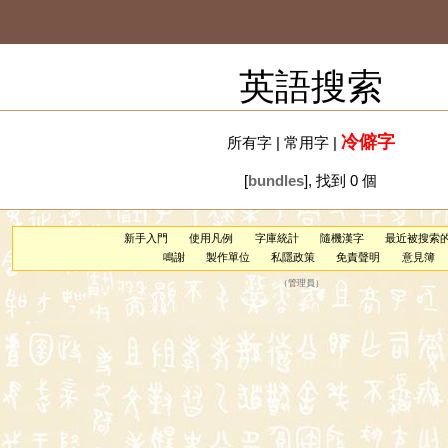
英語搜索
冷僻字
所有字
|
常用字
|
[
bundles
], 找到 0 個
新手入門
使用凡例
字庫統計
隨機漢字
最近被搜索
鳴謝
製作單位
私隱政策
免責聲明
意見簿
（
管理員
）