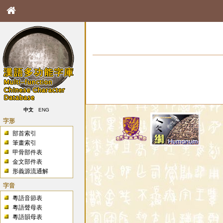
中文
ENG
字形
部首索引
筆畫索引
甲骨部件表
金文部件表
形義源流通解
字音
粵語音節表
粵語聲母表
粵語韻母表