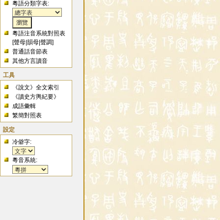
粵語分類字表:
粵語注音系統對照表
[
聲母
|
韻母
|
聲調
]
普通話音節表
其他方言讀音
工具
《說文》全文索引
《讀史方輿紀要》
成語彙輯
繁簡對照表
設定
冷僻字:
粵音系統: