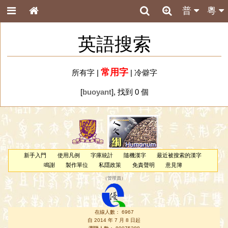
普
粵
英語搜索
常用字
所有字
|
|
冷僻字
[
buoyant
], 找到 0 個
新手入門
使用凡例
字庫統計
隨機漢字
最近被搜索的漢字
鳴謝
製作單位
私隱政策
免責聲明
意見簿
（
管理員
）
在線人數： 6967
自 2014 年 7 月 8 日起