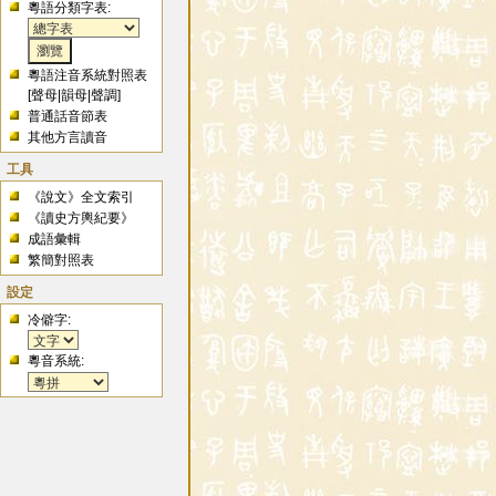
粵語分類字表:
粵語注音系統對照表
[
聲母
|
韻母
|
聲調
]
普通話音節表
其他方言讀音
工具
《說文》全文索引
《讀史方輿紀要》
成語彙輯
繁簡對照表
設定
冷僻字:
粵音系統: