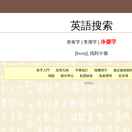
英語搜索
冷僻字
所有字
|
常用字
|
[
busy
], 找到 0 個
新手入門
使用凡例
字庫統計
隨機漢字
最近被搜索
鳴謝
製作單位
私隱政策
免責聲明
意見簿
（
管理員
）