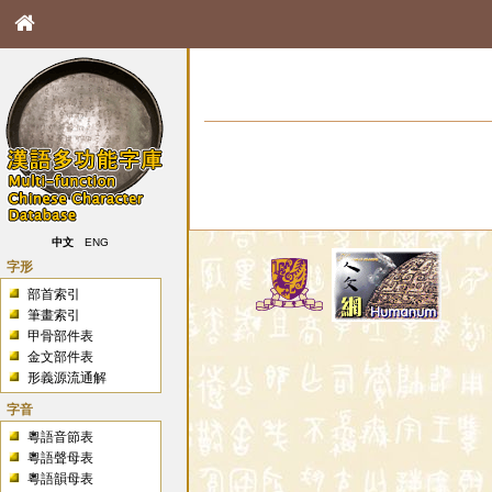
中文
ENG
字形
部首索引
筆畫索引
甲骨部件表
金文部件表
形義源流通解
字音
粵語音節表
粵語聲母表
粵語韻母表