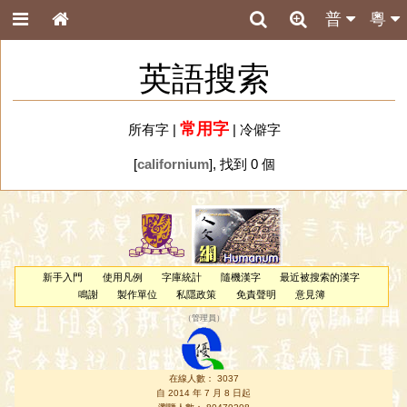
普
粵
英語搜索
常用字
所有字
|
|
冷僻字
[
californium
], 找到 0 個
新手入門
使用凡例
字庫統計
隨機漢字
最近被搜索的漢字
鳴謝
製作單位
私隱政策
免責聲明
意見簿
（
管理員
）
在線人數： 3037
自 2014 年 7 月 8 日起