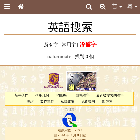
普
粵
英語搜索
冷僻字
所有字
|
常用字
|
[
calumniate
], 找到 0 個
新手入門
使用凡例
字庫統計
隨機漢字
最近被搜索的漢字
鳴謝
製作單位
私隱政策
免責聲明
意見簿
（
管理員
）
在線人數： 2897
自 2014 年 7 月 8 日起