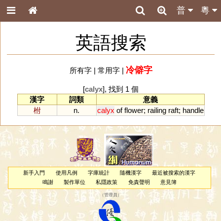
普
粵
英語搜索
冷僻字
所有字
|
常用字
|
[
calyx
], 找到 1 個
漢字
詞類
意義
柎
n.
calyx
of
flower
;
railing
raft
;
handle
新手入門
使用凡例
字庫統計
隨機漢字
最近被搜索的漢字
鳴謝
製作單位
私隱政策
免責聲明
意見簿
（
管理員
）