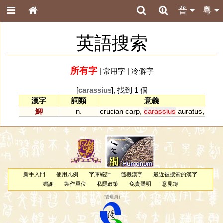
普
粵
英語搜索
所有字
|
常用字
|
冷僻字
[
carassius
], 找到 1 個
漢字
詞類
意義
鯽
n.
crucian
carp
,
carassius
auratus
,
新手入門
使用凡例
字庫統計
隨機漢字
最近被搜索的漢字
鳴謝
製作單位
私隱政策
免責聲明
意見簿
（
管理員
）