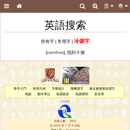
普
粵
英語搜索
冷僻字
所有字
|
常用字
|
[
carefree
], 找到 0 個
新手入門
使用凡例
字庫統計
隨機漢字
最近被搜索的漢字
鳴謝
製作單位
私隱政策
免責聲明
意見簿
（
管理員
）
在線人數： 2942
自 2014 年 7 月 8 日起