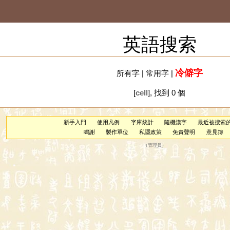
英語搜索
冷僻字
所有字
|
常用字
|
[
cell
], 找到 0 個
新手入門
使用凡例
字庫統計
隨機漢字
最近被搜索
鳴謝
製作單位
私隱政策
免責聲明
意見簿
（
管理員
）