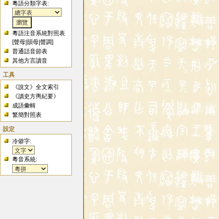
粵語分類字表:
粵語注音系統對照表
[
聲母
|
韻母
|
聲調
]
普通話音節表
其他方言讀音
工具
《說文》全文索引
《讀史方輿紀要》
成語彙輯
繁簡對照表
設定
冷僻字:
粵音系統: