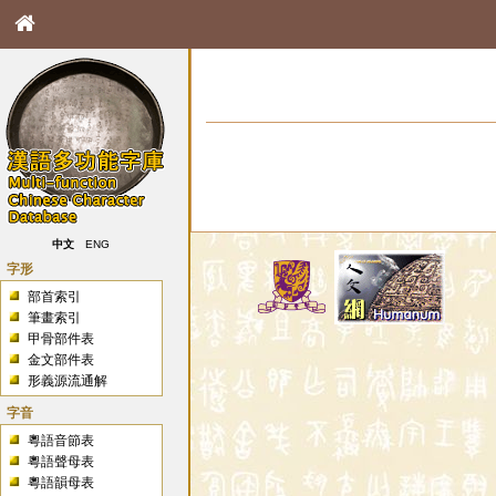
中文
ENG
字形
部首索引
筆畫索引
甲骨部件表
金文部件表
形義源流通解
字音
粵語音節表
粵語聲母表
粵語韻母表