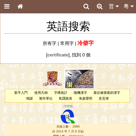
普
粵
英語搜索
冷僻字
所有字
|
常用字
|
[
certificate
], 找到 0 個
新手入門
使用凡例
字庫統計
隨機漢字
最近被搜索的漢字
鳴謝
製作單位
私隱政策
免責聲明
意見簿
（
管理員
）
在線人數： 2880
自 2014 年 7 月 8 日起