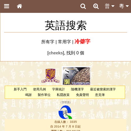
普
粵
英語搜索
冷僻字
所有字
|
常用字
|
[
cheeks
], 找到 0 個
新手入門
使用凡例
字庫統計
隨機漢字
最近被搜索的漢字
鳴謝
製作單位
私隱政策
免責聲明
意見簿
（
管理員
）
在線人數： 3335
自 2014 年 7 月 8 日起