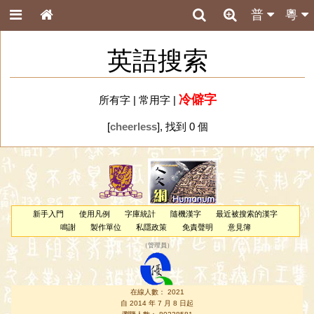
普
粵
英語搜索
冷僻字
所有字
|
常用字
|
[
cheerless
], 找到 0 個
新手入門
使用凡例
字庫統計
隨機漢字
最近被搜索的漢字
鳴謝
製作單位
私隱政策
免責聲明
意見簿
（
管理員
）
在線人數： 2021
自 2014 年 7 月 8 日起