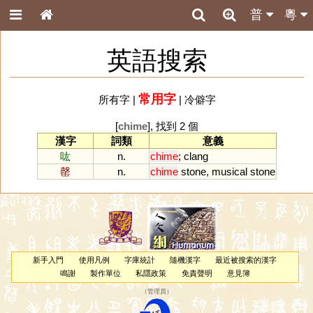
普
粵
英語搜索
常用字
所有字
|
|
冷僻字
[
chime
], 找到 2 個
漢字
詞類
意義
吰
n.
chime
;
clang
罄
n.
chime
stone
,
musical
stone
新手入門
使用凡例
字庫統計
隨機漢字
最近被搜索的漢字
鳴謝
製作單位
私隱政策
免責聲明
意見簿
（
管理員
）