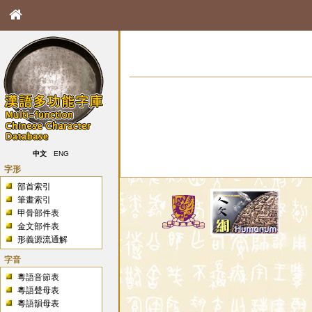
中文
ENG
字形
部首索引
筆畫索引
甲骨部件表
金文部件表
形義源流通解
字音
粵語音節表
粵語聲母表
粵語韻母表