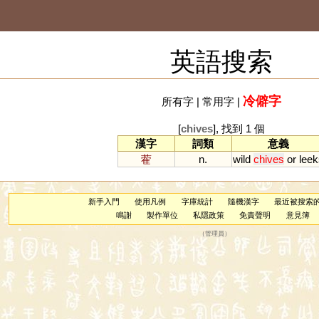
英語搜索
冷僻字
所有字
|
常用字
|
[
chives
], 找到 1 個
漢字
詞類
意義
蒮
n.
wild
chives
or
leek
新手入門
使用凡例
字庫統計
隨機漢字
最近被搜索
鳴謝
製作單位
私隱政策
免責聲明
意見簿
（
管理員
）