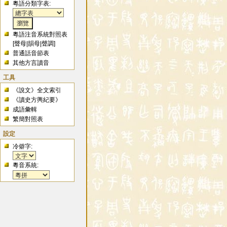
粵語分類字表:
粵語注音系統對照表
[
聲母
|
韻母
|
聲調
]
普通話音節表
其他方言讀音
工具
《說文》全文索引
《讀史方輿紀要》
成語彙輯
繁簡對照表
設定
冷僻字:
粵音系統: