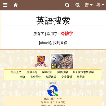
普
粵
英語搜索
冷僻字
所有字
|
常用字
|
[
chunk
], 找到 0 個
新手入門
使用凡例
字庫統計
隨機漢字
最近被搜索的漢字
鳴謝
製作單位
私隱政策
免責聲明
意見簿
（
管理員
）
在線人數： 2956
自 2014 年 7 月 8 日起