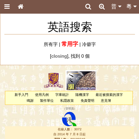
普
粵
英語搜索
常用字
所有字
|
|
冷僻字
[
closing
], 找到 0 個
新手入門
使用凡例
字庫統計
隨機漢字
最近被搜索的漢字
鳴謝
製作單位
私隱政策
免責聲明
意見簿
（
管理員
）
在線人數： 3072
自 2014 年 7 月 8 日起