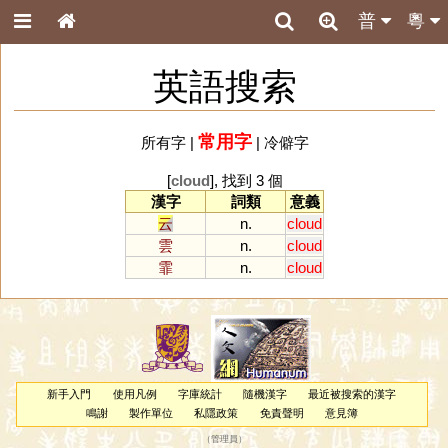
普
粵
英語搜索
常用字
所有字
|
|
冷僻字
[
cloud
], 找到 3 個
漢字
詞類
意義
云
n.
cloud
雲
n.
cloud
霏
n.
cloud
新手入門
使用凡例
字庫統計
隨機漢字
最近被搜索的漢字
鳴謝
製作單位
私隱政策
免責聲明
意見簿
（
管理員
）