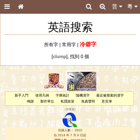
普
粵
英語搜索
冷僻字
所有字
|
常用字
|
[
clump
], 找到 0 個
新手入門
使用凡例
字庫統計
隨機漢字
最近被搜索的漢字
鳴謝
製作單位
私隱政策
免責聲明
意見簿
（
管理員
）
在線人數： 2910
自 2014 年 7 月 8 日起