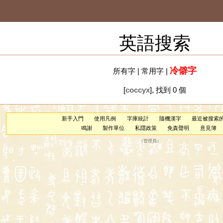
英語搜索
冷僻字
所有字
|
常用字
|
[
coccyx
], 找到 0 個
新手入門
使用凡例
字庫統計
隨機漢字
最近被搜索
鳴謝
製作單位
私隱政策
免責聲明
意見簿
（
管理員
）