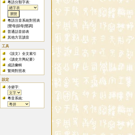
粵語分類字表:
粵語注音系統對照表
[
聲母
|
韻母
|
聲調
]
普通話音節表
其他方言讀音
工具
《說文》全文索引
《讀史方輿紀要》
成語彙輯
繁簡對照表
設定
冷僻字:
粵音系統: