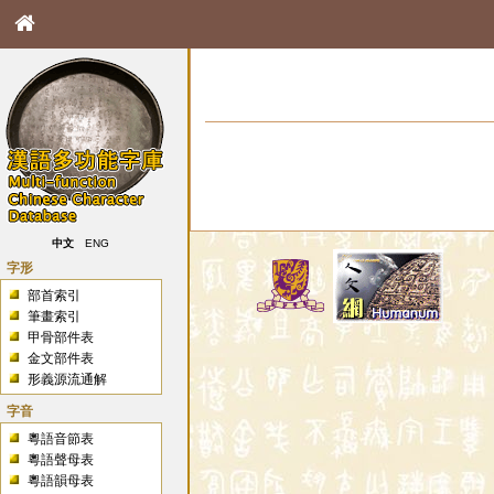
中文
ENG
字形
部首索引
筆畫索引
甲骨部件表
金文部件表
形義源流通解
字音
粵語音節表
粵語聲母表
粵語韻母表