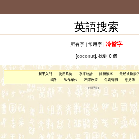
英語搜索
冷僻字
所有字
|
常用字
|
[
coconut
], 找到 0 個
新手入門
使用凡例
字庫統計
隨機漢字
最近被搜索
鳴謝
製作單位
私隱政策
免責聲明
意見簿
（
管理員
）