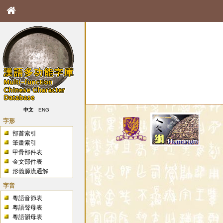
中文
ENG
字形
部首索引
筆畫索引
甲骨部件表
金文部件表
形義源流通解
字音
粵語音節表
粵語聲母表
粵語韻母表