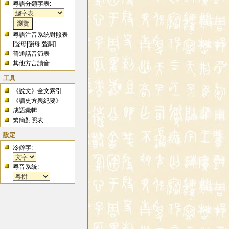
粵語分類字表:
粵語注音系統對照表
[
聲母
|
韻母
|
聲調
]
普通話音節表
其他方言讀音
工具
《說文》全文索引
《讀史方輿紀要》
成語彙輯
繁簡對照表
設定
冷僻字:
粵音系統: