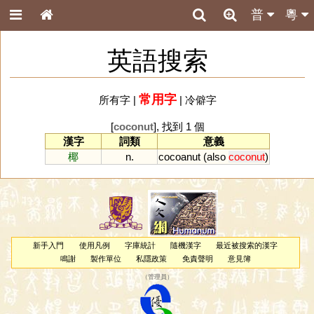
普
粵
英語搜索
常用字
所有字
|
|
冷僻字
[
coconut
], 找到 1 個
漢字
詞類
意義
椰
n.
cocoanut
(
also
coconut
)
新手入門
使用凡例
字庫統計
隨機漢字
最近被搜索的漢字
鳴謝
製作單位
私隱政策
免責聲明
意見簿
（
管理員
）