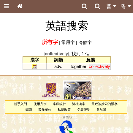
普
粵
英語搜索
所有字
|
常用字
|
冷僻字
[
collectively
], 找到 1 個
漢字
詞類
意義
共
adv.
together
;
collectively
新手入門
使用凡例
字庫統計
隨機漢字
最近被搜索的漢字
鳴謝
製作單位
私隱政策
免責聲明
意見簿
（
管理員
）