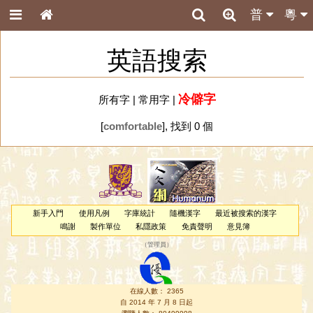
普
粵
英語搜索
冷僻字
所有字
|
常用字
|
[
comfortable
], 找到 0 個
新手入門
使用凡例
字庫統計
隨機漢字
最近被搜索的漢字
鳴謝
製作單位
私隱政策
免責聲明
意見簿
（
管理員
）
在線人數： 2365
自 2014 年 7 月 8 日起