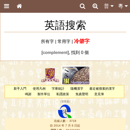
普
粵
英語搜索
冷僻字
所有字
|
常用字
|
[
complement
], 找到 0 個
新手入門
使用凡例
字庫統計
隨機漢字
最近被搜索的漢字
鳴謝
製作單位
私隱政策
免責聲明
意見簿
（
管理員
）
在線人數： 3718
自 2014 年 7 月 8 日起