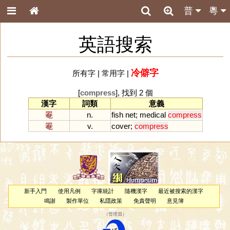
普
粵
英語搜索
冷僻字
所有字
|
常用字
|
[
compress
], 找到 2 個
漢字
詞類
意義
罨
n.
fish
net
;
medical
compress
罨
v.
cover
;
compress
新手入門
使用凡例
字庫統計
隨機漢字
最近被搜索的漢字
鳴謝
製作單位
私隱政策
免責聲明
意見簿
（
管理員
）