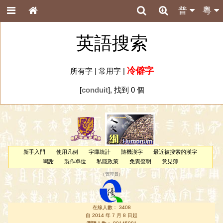
普
粵
英語搜索
冷僻字
所有字
|
常用字
|
[
conduit
], 找到 0 個
新手入門
使用凡例
字庫統計
隨機漢字
最近被搜索的漢字
鳴謝
製作單位
私隱政策
免責聲明
意見簿
（
管理員
）
在線人數： 3408
自 2014 年 7 月 8 日起