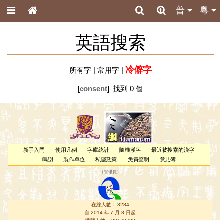
普
粵
英語搜索
冷僻字
所有字
|
常用字
|
[
consent
], 找到 0 個
新手入門
使用凡例
字庫統計
隨機漢字
最近被搜索的漢字
鳴謝
製作單位
私隱政策
免責聲明
意見簿
（
管理員
）
在線人數： 3284
自 2014 年 7 月 8 日起