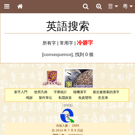
普
粵
英語搜索
冷僻字
所有字
|
常用字
|
[
consequence
], 找到 0 個
新手入門
使用凡例
字庫統計
隨機漢字
最近被搜索的漢字
鳴謝
製作單位
私隱政策
免責聲明
意見簿
（
管理員
）
在線人數： 2695
自 2014 年 7 月 8 日起