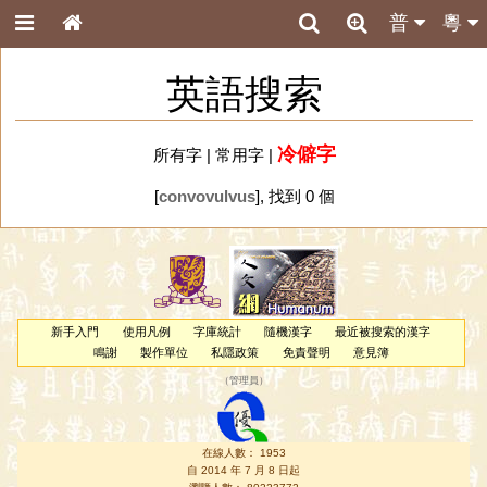
普
粵
英語搜索
冷僻字
所有字
|
常用字
|
[
convovulvus
], 找到 0 個
新手入門
使用凡例
字庫統計
隨機漢字
最近被搜索的漢字
鳴謝
製作單位
私隱政策
免責聲明
意見簿
（
管理員
）
在線人數： 1953
自 2014 年 7 月 8 日起