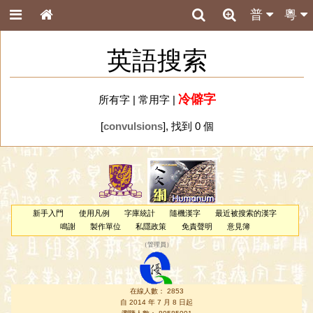
普
粵
英語搜索
冷僻字
所有字
|
常用字
|
[
convulsions
], 找到 0 個
新手入門
使用凡例
字庫統計
隨機漢字
最近被搜索的漢字
鳴謝
製作單位
私隱政策
免責聲明
意見簿
（
管理員
）
在線人數： 2853
自 2014 年 7 月 8 日起