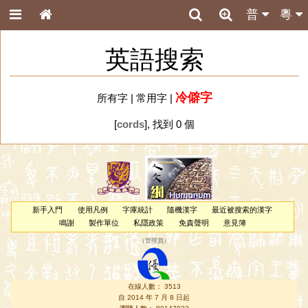
普
粵
英語搜索
冷僻字
所有字
|
常用字
|
[
cords
], 找到 0 個
新手入門
使用凡例
字庫統計
隨機漢字
最近被搜索的漢字
鳴謝
製作單位
私隱政策
免責聲明
意見簿
（
管理員
）
在線人數： 3513
自 2014 年 7 月 8 日起