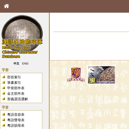
中文
ENG
字形
部首索引
筆畫索引
甲骨部件表
金文部件表
形義源流通解
字音
粵語音節表
粵語聲母表
粵語韻母表