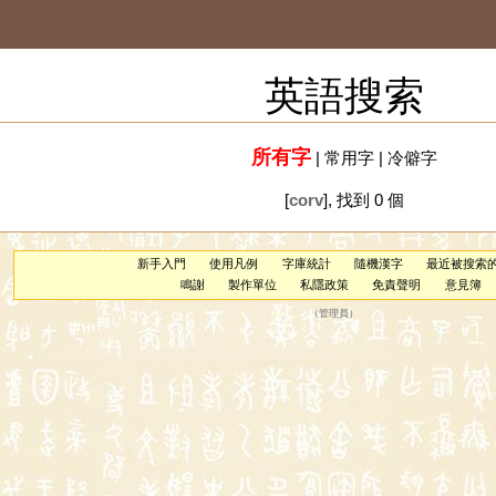
英語搜索
所有字
|
常用字
|
冷僻字
[
corv
], 找到 0 個
新手入門
使用凡例
字庫統計
隨機漢字
最近被搜索
鳴謝
製作單位
私隱政策
免責聲明
意見簿
（
管理員
）