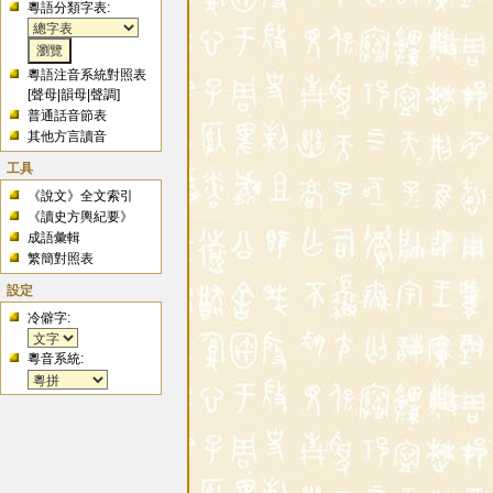
粵語分類字表:
粵語注音系統對照表
[
聲母
|
韻母
|
聲調
]
普通話音節表
其他方言讀音
工具
《說文》全文索引
《讀史方輿紀要》
成語彙輯
繁簡對照表
設定
冷僻字:
粵音系統: